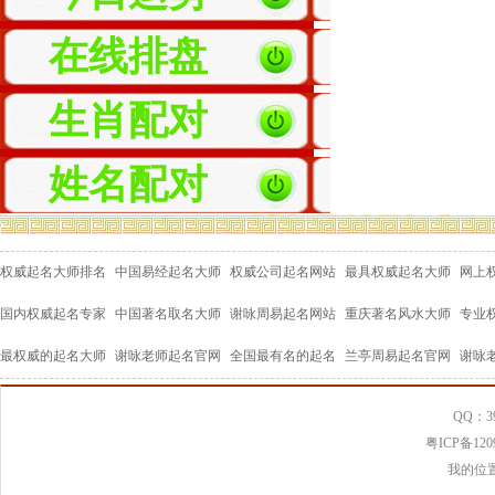
在线排盘
生肖配对
姓名配对
权威起名大师排名
中国易经起名大师
权威公司起名网站
最具权威起名大师
网上
国内权威起名专家
中国著名取名大师
谢咏周易起名网站
重庆著名风水大师
专业
最权威的起名大师
谢咏老师起名官网
全国最有名的起名
兰亭周易起名官网
谢咏
QQ：39
粤ICP备120
我的位