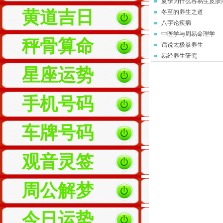
夏季为什么容易生皮肤
黄道吉日
冬至的养生之道
八字论疾病
中医学与周易命理学
秤骨算命
话说太极拳养生
易经养生研究
星座运势
手机号码
车牌号码
观音灵签
周公解梦
今日运势