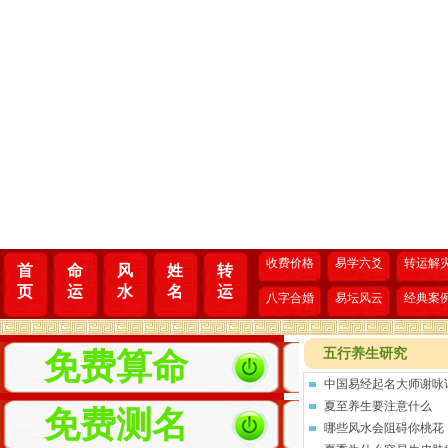
收费价格
易学六爻
转运解
首
命
风
姓
转
页
运
水
名
运
八字合婚
易坛风云
经典案
五行养生研究
免费算命
中国易经起名大师谢咏
夏至养生要注意什么
免费测名
哪些风水会阻碍你桃花