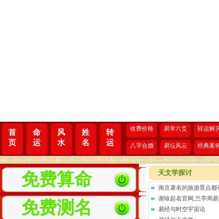
收费价格
易学六爻
转运解
首
命
风
姓
转
页
运
水
名
运
八字合婚
易坛风云
经典案
天文学探讨
免费算命
南京著名的旅游景点都
谢咏起名官网,兰亭周
免费测名
易经与时空宇宙论