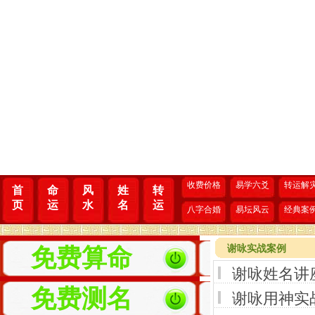
收费价格
易学六爻
转运解
首
命
风
姓
转
页
运
水
名
运
八字合婚
易坛风云
经典案
谢咏实战案例
免费算命
谢咏姓名讲
免费测名
谢咏用神实