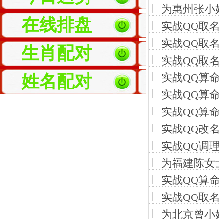
为惠州张小
在线排盘
实战QQ取
实战QQ取
生肖配对
实战QQ取
姓名配对
实战QQ算
实战QQ算
实战QQ算
实战QQ改
实战QQ调
为福建陈女
实战QQ算
实战QQ取
为北京曾小