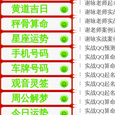
谢咏老师起
黄道吉日
谢咏老师实
谢咏老师实
秤骨算命
谢老师案例
星座运势
谢咏实战案
实战QQ预
手机号码
实战QQ算
实战QQ算
车牌号码
实战QQ起
观音灵签
实战QQ起
实战QQ起
周公解梦
实战QQ算
实战QQ算
今日运势