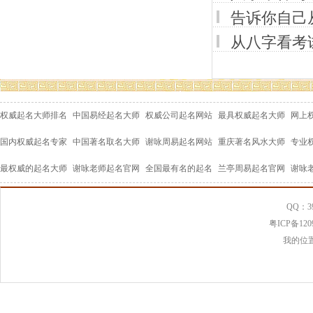
告诉你自己
从八字看考
权威起名大师排名
中国易经起名大师
权威公司起名网站
最具权威起名大师
网上
国内权威起名专家
中国著名取名大师
谢咏周易起名网站
重庆著名风水大师
专业
最权威的起名大师
谢咏老师起名官网
全国最有名的起名
兰亭周易起名官网
谢咏
QQ：39
粤ICP备120
我的位