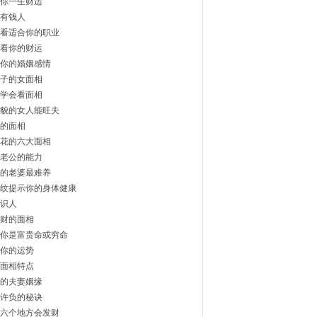
你一生财运
有钱人
看适合你的职业
看你的财运
你的婚姻感情
子的女面相
学会看面相
貌的女人能旺夫
的面相
花的六大面相
老公的能力
的老婆最难养
纹提示你的身体健康
识人
财的面相
你是富贵命或穷命
你的运势
面相特点
的夫妻姻缘
许负的秘诀
六个地方会发财