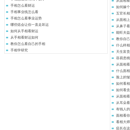
从面相看
手相怎么看财运
如何嫁个
手相事业线怎么看
五官长相
手相怎么看事业运势
从面相上
哪些痣会让你一直走坏运
从鼻子看
如何从手相看财运
能旺夫益
从手相看财运如何
教你自己
教你怎么看自己的手相
什么样相
手相学研究
天生富贵
容易患桃
从面相看
什么面相
脸上的皱
如何看相
如何看贪
从面相看
从耳朵看
有钱人的
面相看你
看相大师
痣长在这