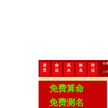
收
首
命
风
姓
转
页
运
水
名
运
八
免费算命
免费测名