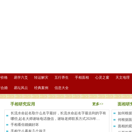
费价格
易学六爻
转运解灾
五行养生
手相面相
心灵之窗
天文地理
字合婚
易坛风云
经典案例
信息大全
手相研究应用
更多>>
面相研
长流水命起名取什么名字最好，长流水命起名字最吉利的字有
如何根据
哪些,起名大师谢咏电话微信，谢咏老师联系方式2026年…
何根据面
手相看你婚姻好坏
面相的观
手相怎么看有几个孩子