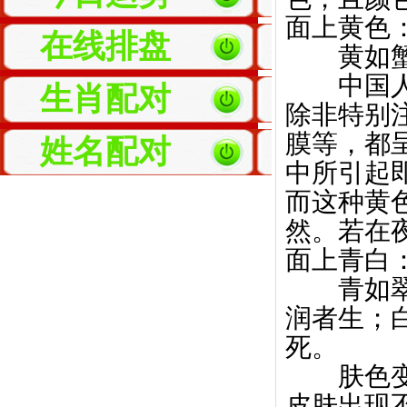
面上黄色
在线排盘
黄如蟹膏
中国人的
生肖配对
除非特别
膜等，都
姓名配对
中所引起即
而这种黄
然。若在
面上青白
青如翠玉
润者生；
死。
肤色变成
皮肤出现