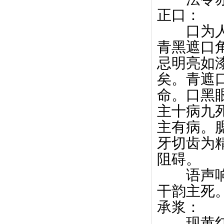
正口：
口为人之
青黑遮口
忌明亮如
矣。青遮
命。口黑
主十病九
主有病。
牙切齿为
阻碍。
语声响亮
干韵主
承浆：
现黄红