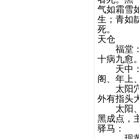
气如霜雪
生；青如
死。
天仓
福堂：
十病九愈
天中： 
阁、年上
太阳穴 
外有指头
太阳、命
黑成点，
驿马：
现黄气者