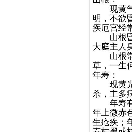
现黄气者
明，不欲
疾厄宫经
山根昏暗
大庭主人
山根常暗
草，一生
年寿：
现黄光者
杀，主多
年寿有黑
年上微赤
生疮疾；
寿枯黑或