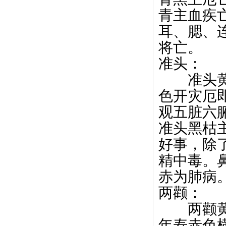
青主血疾
耳、腮、
将亡。
准头：
准头黄润
色开灾厄
观五脏六
准头黑枯
好事，除
精中毒。
赤为肺病
两颧：
两颧黄润
年寿赤色