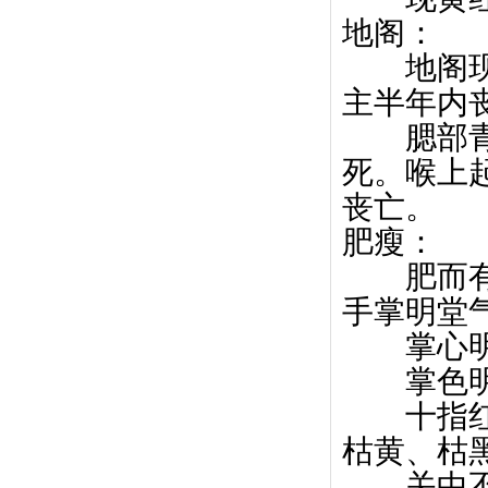
地阁：
地阁现黄
主半年内
腮部青蓝
死。喉上
丧亡。
肥瘦：
肥而有
手掌明堂
掌心明
掌色明
十指红润
枯黄、枯
关中不起