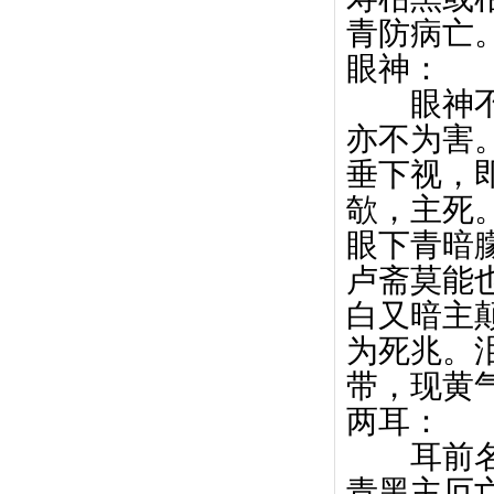
青防病
眼神：
眼神不衰
亦不为害
垂下视，
欹，主死
眼下青暗
卢斋莫能
白又暗主
为死兆。
带，现黄
两耳：
耳前名为
青黑主厄