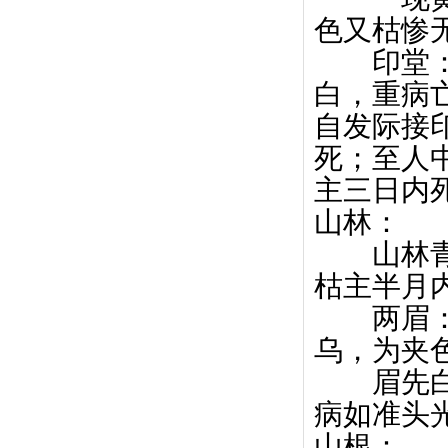
色又枯惨
印堂： 
白，重病
自发际接
死；至人
主三日内
山林：
山林青暗
枯主半月
两眉： 
乌，为夹
眉先白，
病如准头
山根：