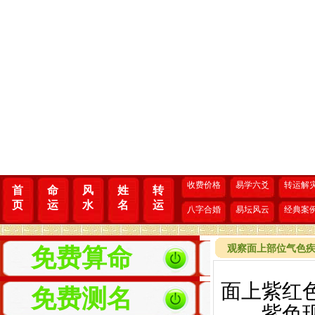
收费价格
易学六爻
转运解
首
命
风
姓
转
页
运
水
名
运
八字合婚
易坛风云
经典案
观察面上部位气色
免费算命
面上紫
免费测名
紫色现于