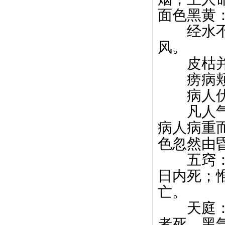
面色黑黄
经水不调
风。
皮枯并
痨病颊红
病人伏
凡人气色
病人病重
色忽然由
五窍： 
日内死；
亡。
天庭： 
者死。黑