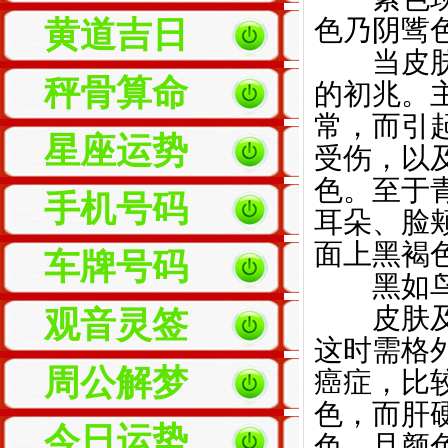
色乃阴骘
黄道吉日
当皮肤的颜
秤骨算命
的初兆。
常，而引
星座运势
受伤，以
色。至于
手机号码
耳朵、脸
面上黑
车牌号码
黑如鸟
皮肤及黏
观音灵签
这时需格
周公解梦
癌症，比
色，而肝
今日运势
色，且颜