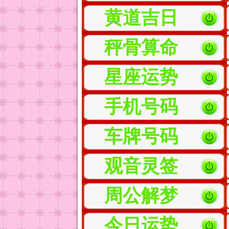
黄道吉日
秤骨算命
星座运势
手机号码
车牌号码
观音灵签
周公解梦
今日运势