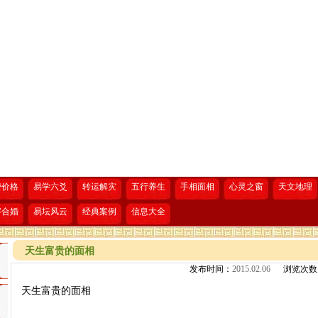
费价格
易学六爻
转运解灾
五行养生
手相面相
心灵之窗
天文地理
字合婚
易坛风云
经典案例
信息大全
天生富贵的面相
发布时间：
2015.02.06
浏览次数
天生富贵的面相