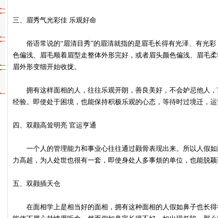
三、眉秀气光彩佳 乐观好命
俗语常说的“眉清目秀”的眉清就指的是眉毛长得有光泽、有光彩
色偏浅、眉毛顺着眉型走整体外形完好，或者眉头颜色偏浅、眉毛柔
眉外形变细开始收拢。
拥有这样面相的人，往往乐观开朗，善良美好，不会妒忌他人，
经验。即使处于困境，也能保持积极乐观的心态，等待时过境迁，
四、双颧高耸明亮 官运亨通
一个人的管理能力和事业心往往通过颧骨表现出来。所以人假如
力高超，为人处世也很有一套，即使身处人多事烦的单位，也能脱
五、双颧插天仓
在面相学上是相当好的面相，拥有这种面相的人假如鼻子也长得