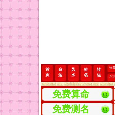
收
首
命
风
姓
转
页
运
水
名
运
八
免费算命
免费测名