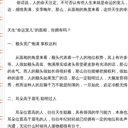
俗话说，人的命天注定。不可否认有些人生来就是命运的宠儿，
达，感情美满，安享晚年。那么，从面相的角度来看，这些天生的幸
天生“命运宠儿”的面相，你拥有吗？
一、额头宽广饱满 掌权达利
从面相的角度来看，额头代表着一个人的地位权势，其上有许多
等。人假如额头高耸、饱满厚实或者头骨坚硬皮肤有光泽的话，那么
的名气。而人的额头假如长得很好看，那么往往能够把握权利，假如
样的道理，人的额头如果宽广的话，那么一定聪明过人，大脑发育得
秀，然而这种人的后脑千万不能是削薄的，一旦如此，必定冷酷无
二、耳朵高于眉毛 聪明过人
耳朵位置高的人，往往天生聪颖，具有很强的学习能力，本身也
耳朵位置高于眉毛的人，往往年纪轻轻就已经拥有一定的地位和名声
沟通，无论什么时候待人接物都很有分寸。