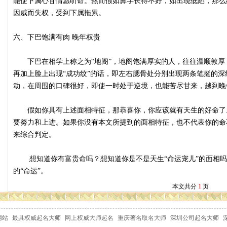
能使下属心甘情愿听命。然而假如鼻字长得不好，如出现低陷，那么
因威而失权，受到下属拖累。
六、下巴饱满有肉 晚年权贵
下巴在相学上称之为“地阁”，地阁饱满厚实的人，往往温顺敦厚
再加上脸上出现“成功纹”的话，即左右腮骨处分别出现两条笔挺的
动，在周围的口碑很好，即使一时处于逆境，也能苦尽甘来，越到晚
假如你具有上述面相特征，那恭喜你，你应该就有天生的好命了
要努力和上进。如果你没有本文所提到的面相特征，也不代表你的命
来综合判定。
想知道你有富贵命吗？想知道你是不是天生“命运宠儿”的面相吗
的“命运”。
本文共分
1
页
网站
最具权威起名大师
网上权威大师起名
重庆著名取名大师
深圳公司起名大师