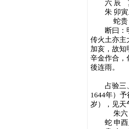
六 辰 亥 
朱 卯寅丑
蛇贵
断曰：明
传火土亦主
加亥，故知
辛金作合，
後连雨。
占验三、
1644年
岁），见天
朱六
蛇 申酉戌亥