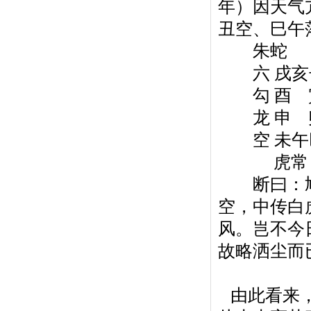
年）因天气
丑空、巳午
朱蛇
六 戌亥子
勾 酉 寅
龙 申 卯
空 未午巳
虎常
断曰：鸠
空，中传白
风。岂不今
故略洒尘而
由此看来，