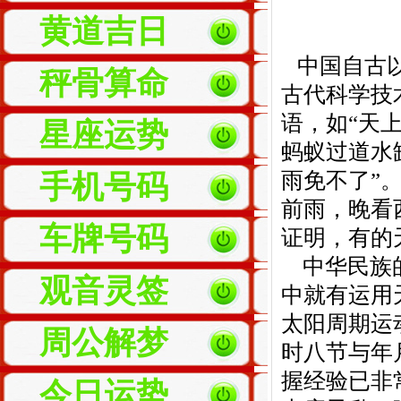
黄道吉日
中国自古以
秤骨算命
古代科学技
语，如“天
星座运势
蚂蚁过道水
雨免不了”
手机号码
前雨，晚看
车牌号码
证明，有的
中华民族的
观音灵签
中就有运用
太阳周期运
周公解梦
时八节与年
握经验已非
今日运势