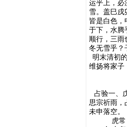
运乎上，必
雪。盖巳戌
皆是白色，
于下，水腾
顺行，三雨
冬无雪乎？
明末清初的
维扬将家子
占验一、戊
思宗祈雨，
未申落空。
虎常