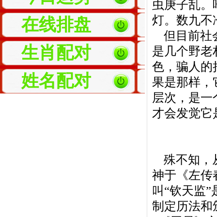
虫庚子乱。
灯。数九不
在线排盘
但目前社会
生肖配对
是几个野老
色，骗人的
姓名配对
果是那样，
层次，是一
才会发觉它
殊不知，从
神于《左传
叫“钦天监
制定历法和