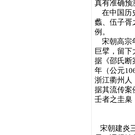
真有准确预
在中国历史
蠡、伍子胥
例。
宋朝高宗年
巨擘，留下
据《邵氏断
年（公元10
浙江衢州人
据其流传案
壬者之圭臬
宋朝建炎三