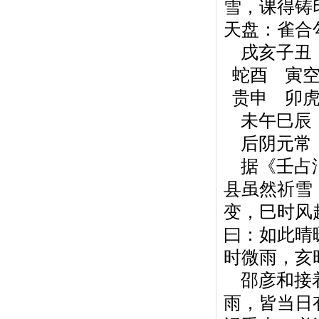
雪，课得铸
天盘：雀合
戌亥子丑
蛇酉 寅
贵申 卯
未午巳辰
后阴元常
据《壬占汇
县虽然祈雪
变，巳时风
曰：如此晴
时微雨，亥
邵彦和接着
雨，皆当日