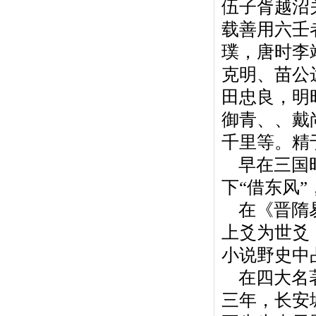
伍子胥越沼
载善用六壬
璞，唐时李
克明、苗公
田忠良，明
御青、、戴
千里等。精
早在三国时
下“借东风
在《晋隋易
上爻为世爻
小说野史中
在四大名著
三年，长安