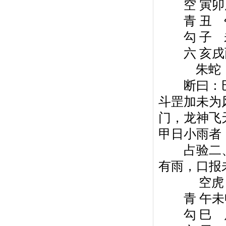
空 寅卯辰
青 丑 午 
勾 子 未 
六 亥戌酉申
朱蛇
断曰：巳
斗罡加未为
门，龙神飞
甲日小雨者
占验二、
有雨，口报
空虎
青 午未申
勾 巳 戌 