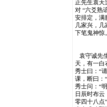
正先生袁天
对 “六爻
安排定，满
几家兴，几
下笔鬼神惊
袁守诚先生
天，有一白
秀士曰：“
课，断曰：
秀士问：“
日辰时布云
零四十八点