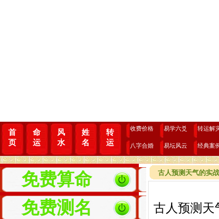
收费价格
易学六爻
转运解
首
命
风
姓
转
页
运
水
名
运
八字合婚
易坛风云
经典案
古人预测天气的实
免费算命
免费测名
古人预测天