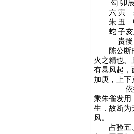
勾 卯辰巳
六 寅 未 
朱 丑 申 
蛇 子亥戌酉
贵後
陈公断曰
火之精也。
有暴风起，
加庚，上下
依据是，
乘朱雀发用
生，故断为
风。
占验五、庚