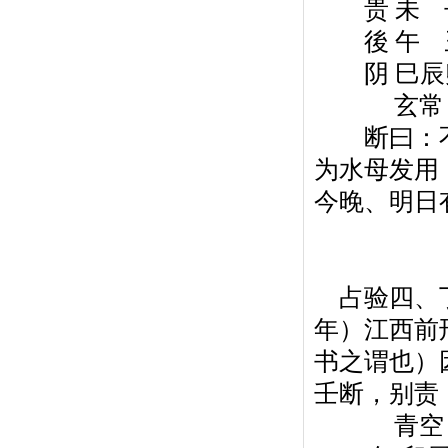
贵 未 子 
後 午 丑 
阴 巳辰卯
玄常
断曰：不
为水母发用
今晚、明日
占验四、丁
年）江西前
书之谓也）
壬断，别责
青空