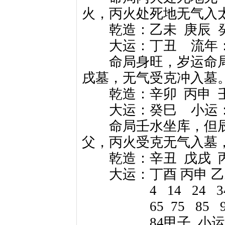
火，丙火处死地无气入
乾造：乙未
庚辰
大运：丁丑
流年
命局身旺，岁运命局
戌墓，无气受克冲入墓
乾造：辛卯
丙申
大运：癸巳
小运
命局壬水坐库，但辰
父，丙火受克无气入墓，
乾造：辛丑
戊戌
大运：丁酉 丙申 乙
4
14
24
3
65
75
85
84甲子
小运