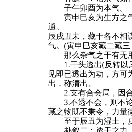
子午卯酉为本气。
寅申巳亥为生方之气
通。
辰戌丑未，藏干各不相
气。(寅申巳亥藏二藏三
那么杂气之干有无用
1.干头透出(反转以
见即已透出为动，方可
出，称清出。
2.支有合会局，因合
3.不透不会，则不论
藏之物既不秉令，力量
至于辰丑为湿土，戌
补叙二：透干之力