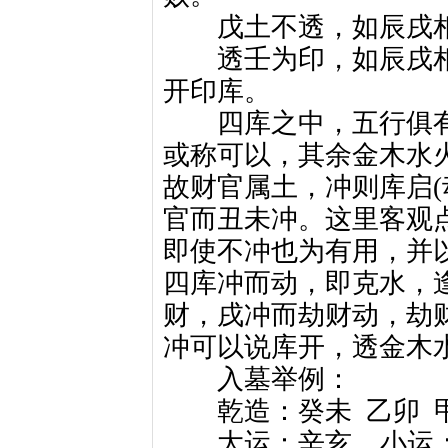
戊土不透，如辰戌相
透壬为印，如辰戌相
开印库。
四库之中，五行俱有
或称可以，其余金木水
故财官属土，冲则库启(
官而丑未冲。这里客观
即使不冲也为有用，并
四库冲而动，即克水，
财，戌冲而劫财动，劫
冲可以说库开，透金木
入墓举例：
乾造：癸未
乙卯
大运：辛亥
小运