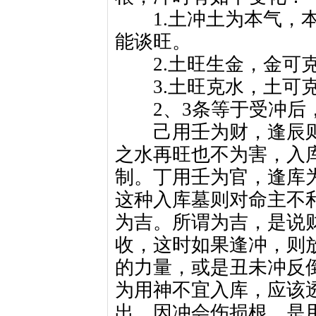
1.土冲土为本气，本
能谈旺。
2.土旺生金，金可克
3.土旺克水，土可克
2、3条等于受冲后，
己用壬为财，逢辰则
之水再旺也不为害，入
制。丁用壬为官，逢库
这种入库墓则对命主不
为吉。所谓为吉，是说
收，这时如果逢冲，则
的力量，或是丑未冲反
为用神不宜入库，应该
出，因冲会伤损根，是