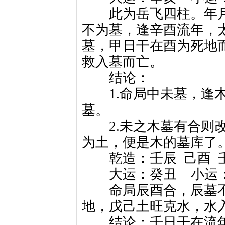
此为岳飞四柱。年月
不为墓，逢辛酉流年，
墓，甲日干在酉为死地
救入墓而亡。
结论：
1.命局中未墓，逢木
墓。
2.未之木墓有合则改
为土，便是木的墓库了
乾造：壬辰
己酉
大运：癸丑
小运
命局辰酉合，辰墓不
地，戊己土旺克水，水
结论：壬日干在流年