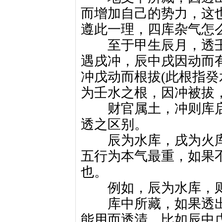
而增加自己的势力，这
遵此一理，四库杂气怎
至于甲生辰月，透壬
遇戌冲，辰中戌因动而
冲戊动而根拔(此根指癸
为壬水之根，因冲被拔
财官属土，冲则库启
透之区别。
辰为水库，戌为火库
五行为本气最重，如果
也。
例如，辰为水库，则
库中所藏，如果透出
能用而透清，比如辰中戊