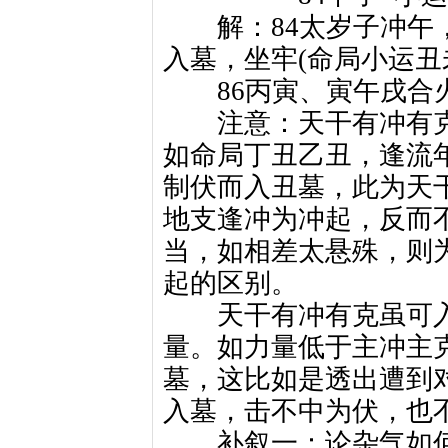
解：84太岁子冲午，
入墓，坐牢(命局小运丑
86丙寅、寅午戌合火
注意：天干有冲有克
如命局丁丑乙丑，逢流
制伏而入丑墓，此为天
地支逢冲为冲起，反而
当，如相差太悬殊，则
起的区别。
天干有冲有克虽可入
量。如力量低于主冲主
墓，这比如是透出遭到对
入墓，击不中为伏，也
补叙一：论杂气如