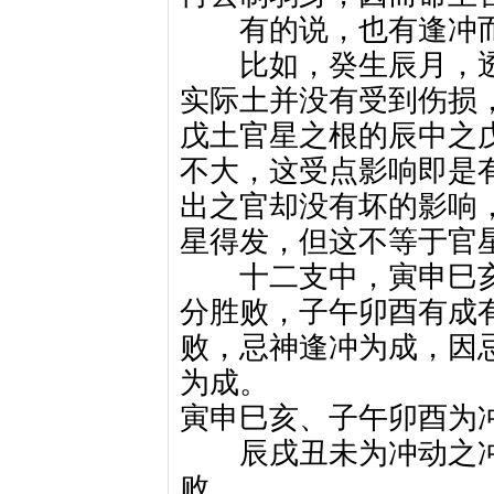
有的说，也有逢冲而
比如，癸生辰月，透
实际土并没有受到伤损
戊土官星之根的辰中之
不大，这受点影响即是
出之官却没有坏的影响
星得发，但这不等于官
十二支中，寅申巳亥
分胜败，子午卯酉有成
败，忌神逢冲为成，因
为成。
寅申巳亥、子午卯酉为
辰戌丑未为冲动之冲
败。