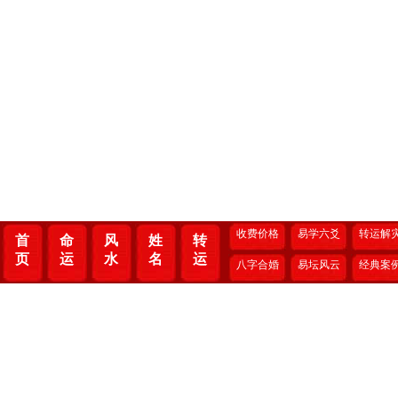
收费价格
易学六爻
转运解
首
命
风
姓
转
页
运
水
名
运
八字合婚
易坛风云
经典案