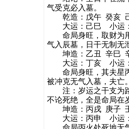
气受克必入墓。
乾造：戊午
癸亥
大运：己巳
小运
命局身旺，取财为用，
气入辰墓，日干无制无泄
坤造：乙丑
辛巳
大运：丁亥
小运
命局身旺，其夫星丙
被冲克无气入墓，夫亡
注：岁运之干支为路
不论死绝，全是命局在
坤造：丙戌
庚子
大运：丙申
小运
命局丙火处死地无气