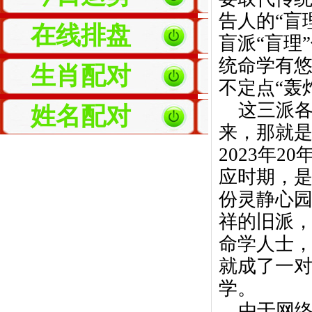
告人的“盲
在线排盘
盲派“盲理
统命学有
生肖配对
不定点“轰
这三派
姓名配对
来，那就是
2023年
应时期，
份灵静心
祥的旧派，
命学人士，
就成了一对
学。
由于网