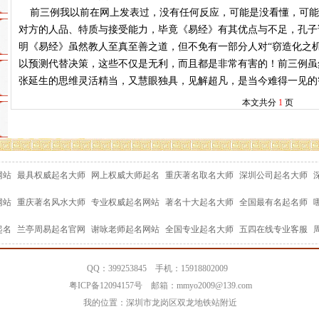
前三例我以前在网上发表过，没有任何反应，可能是没看懂，可能
对方的人品、特质与接受能力，毕竟《易经》有其优点与不足，孔子
明《易经》虽然教人至真至善之道，但不免有一部分人对“窃造化之
以预测代替决策，这些不仅是无利，而且都是非常有害的！前三例虽
张延生的思维灵活精当，又慧眼独具，见解超凡，是当今难得一见的
本文共分
1
页
网站
最具权威起名大师
网上权威大师起名
重庆著名取名大师
深圳公司起名大师
网站
重庆著名风水大师
专业权威起名网站
著名十大起名大师
全国最有名起名师
起名
兰亭周易起名官网
谢咏老师起名网站
全国专业起名大师
五四在线专业客服
QQ：399253845 手机：15918802009
粤ICP备12094157号 邮箱：mmyo2009@139.com
我的位置：深圳市龙岗区双龙地铁站附近