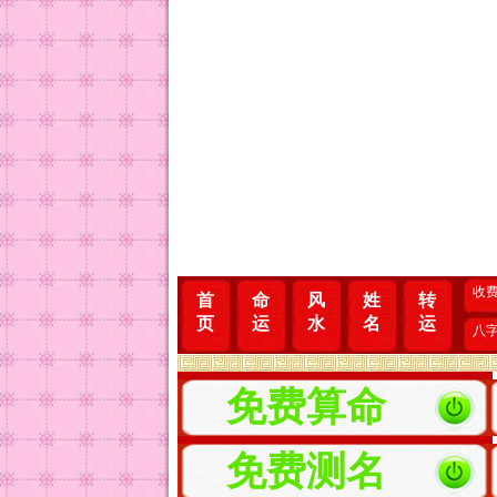
收
首
命
风
姓
转
页
运
水
名
运
八
免费算命
免费测名