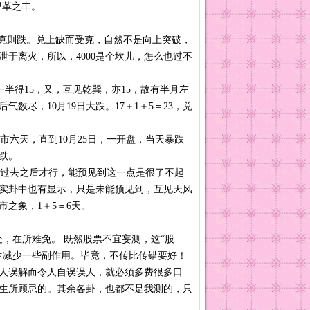
得革之丰。
克则跌。兑上缺而受克，自然不是向上突破，
泄于离火，所以，4000是个坎儿，怎么也过不
一半得15，又，互见乾巽，亦15，故有半月左
后气数尽，10月19日大跌。17＋1＋5＝23，兑
市六天，直到10月25日，一开盘，当天暴跌
止跌。
空过去之后才行，能预见到这一点是很了不起
其实卦中也有显示，只是未能预见到，互见天风
之象，1＋5＝6天。
，在所难免。 既然股票不宜妄测，这“股
生减少一些副作用。毕竟，不传比传错要好！
人误解而令人自误误人，就必须多费很多口
生所顾忌的。其余各卦，也都不是我测的，只