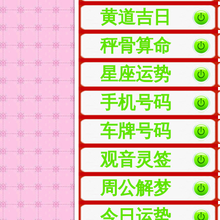
黄道吉日
秤骨算命
星座运势
手机号码
车牌号码
观音灵签
周公解梦
今日运势