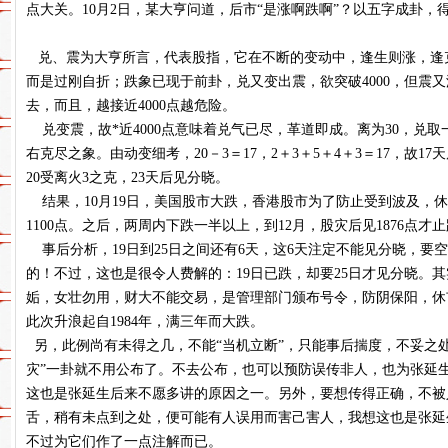
点大关。10月2日，某大亨问道，后市“是涨啊跌啊”？以五字成卦，
兑、震为大亨所言，代表股指，它在不断的变动中，逢生则涨，逢
而是过刚自折；跌象已现于前卦，兑又变出震，欲突破4000，但震又
去，而且，越接近4000点越危险。
兑变震，故*近4000点意味着兑气已尽，革道即成。离为30，兑取
右克尽之象。由动变细考，20－3＝17，2＋3＋5＋4＋3＝17，故17天
20受离火3之克，23天后见分晓。
结果，10月19日，美国股市大跌，香港股市为了防止受到波及，休
1100点。之后，两周内下跌一半以上，到12月，股灾后见1876点才
事后分析，19日到25日之间还有6天，这6天注定不能见分晓，要
的！不过，这也是很令人费解的：19日已跌，却要25日才见分晓。
姤，女壮勿用，财大不能交易，是管理部门颁布号令，防阴保阳，休市
此次升浪起自1984年，满三年而大跌。
另，此例尚有未得之几，不能“当机立断”，只能事后揣度，不妥之处
灾”一卦就不用公布了。不去公布，也可以预防误传非人，也为张延
这也是张延生后来不愿多讲的原因之一。另外，要想传得正确，不被
舌，稍有未点到之处，便可能有人误用而害己害人，我想这也是张延
不过为它们作了一点注解而已。