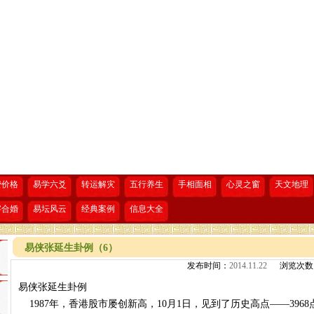
费价格
易学六爻
转运解灾
五行养生
手相面相
心灵之窗
天文地理
字合婚
易坛风云
经典案例
信息大全
易侠张延生卦例（6）
发布时间：
2014.11.22
浏览次数
易侠张延生卦例
1987年，香港股市屡创新高，10月1日，见到了历史高点——3968