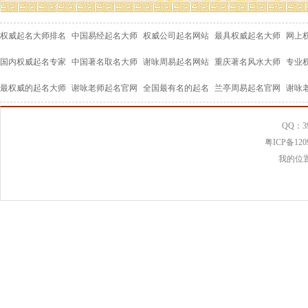
权威起名大师排名
中国易经起名大师
权威公司起名网站
最具权威起名大师
网上
国内权威起名专家
中国著名取名大师
谢咏周易起名网站
重庆著名风水大师
专业
最权威的起名大师
谢咏老师起名官网
全国最有名的起名
兰亭周易起名官网
谢咏
QQ：39
粤ICP备120
我的位