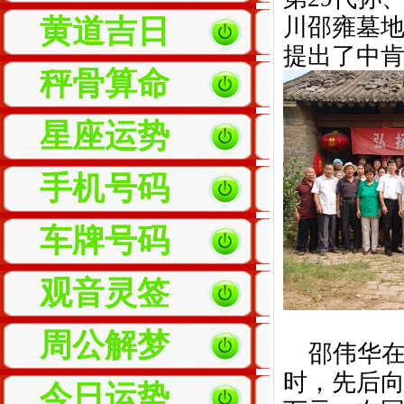
黄道吉日
川邵雍墓
提出了中
秤骨算命
星座运势
手机号码
车牌号码
观音灵签
周公解梦
邵伟华在
时，先后向
今日运势