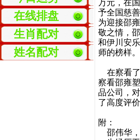
万元，在国
予全国慈
在线排盘
为迎接邵雍
敬之情，邵
生肖配对
和伊川安
姓名配对
师的榜样
在察看了
察看邵雍
品公司，
了高度评
附：
邵伟华，1